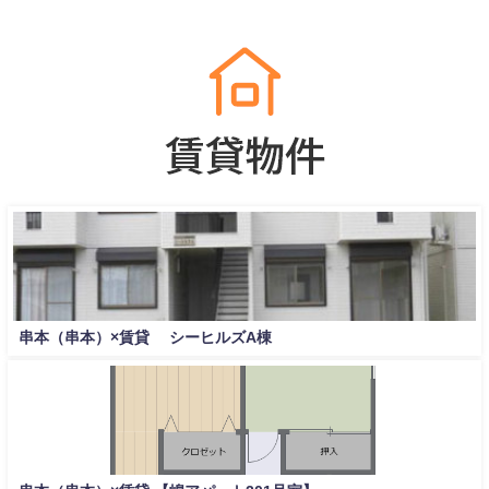
串本（串本）×賃貸 シーヒルズA棟