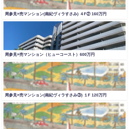
周参見×売マンション(南紀ヴィラすさみ) ４F② 160万円
周参見×売マンション（ヒューコースト）600万円
周参見×売マンション(南紀ヴィラすさみ③) １F 120万円